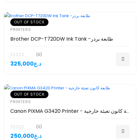
OUT OF STOCK
PRINTERS
Brother DCP-T720DW Ink Tank -طابعة برذر
(0)
325,000د.ع
OUT OF STOCK
PRINTERS
Canon PIXMA G3420 Printer - طابعة كانون تعبئة خارجية
(0)
250,000د.ع