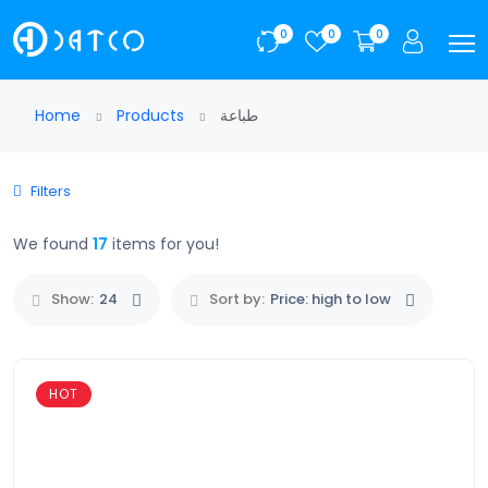
0
0
0
Home
Products
طباعة
Filters
We found
17
items for you!
Show:
24
Sort by:
Price: high to low
HOT