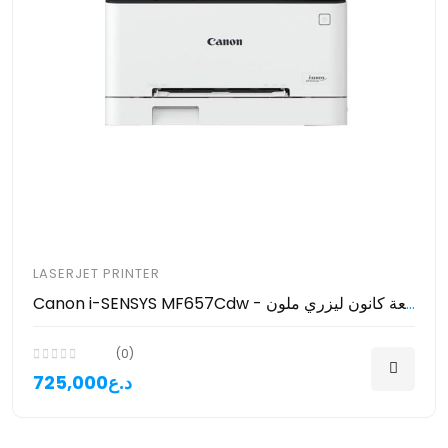
LASERJET PRINTER
Canon i-SENSYS MF657Cdw - طابعة كانون ليزري ملون
(0)
725,000د.ع