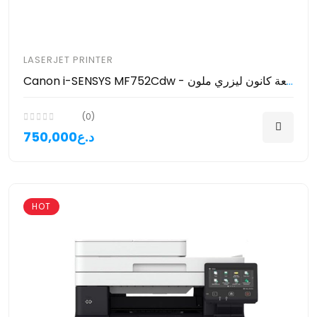
LASERJET PRINTER
Canon i-SENSYS MF752Cdw - طابعة كانون ليزري ملون
(0)
750,000د.ع
HOT