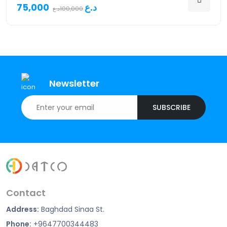
75,000د.ع
100,000د.ع
Newsletter
SUBSCRIBE
Contact
Address:
Baghdad Sinaa St.
Phone:
+9647700344483