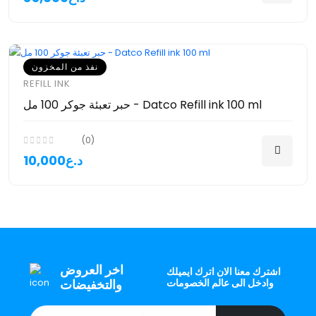
نفذ من المخزون
REFILL INK
حبر تعبئة جوكر 100 مل - Datco Refill ink 100 ml
(0)
10,000د.ع
اخر العروض
اشترك معنا الان اترك ايميلك
وادخل الى عالم الخصومات
والتخفيضات