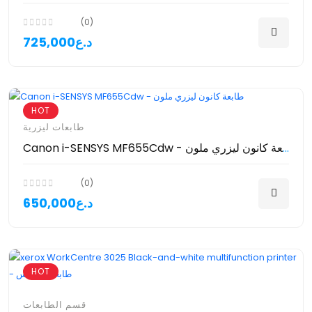
(0)
725,000د.ع
HOT
طابعات ليزرية
Canon i-SENSYS MF655Cdw - طابعة كانون ليزري ملون
(0)
650,000د.ع
HOT
قسم الطابعات