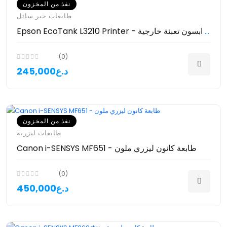
نفذ من المخزون
طابعات حبر سائل
Epson EcoTank L3210 Printer - طابعة ابسون تعبئة خارجية
(0)
245,000د.ع
نفذ من المخزون
طابعات ليزرية
Canon i-SENSYS MF651 - طابعة كانون ليزري ملون
(0)
450,000د.ع