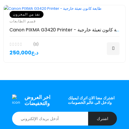
نفذ من المخزون
قسم الطابعات
Canon PIXMA G3420 Printer - طابعة كانون تعبئة خارجية
(0)
250,000د.ع
اخر العروض
اشترك معنا الان اترك ايميلك
وادخل الى عالم الخصومات
والتخفيضات
اشترك