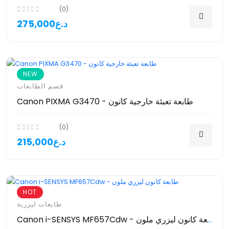
(0)
275,000د.ع
NEW
قسم الطابعات
Canon PIXMA G3470 - طابعة تعبئة خارجية كانون
(0)
215,000د.ع
HOT
طابعات ليزرية
Canon i-SENSYS MF657Cdw - طابعة كانون ليزري ملون