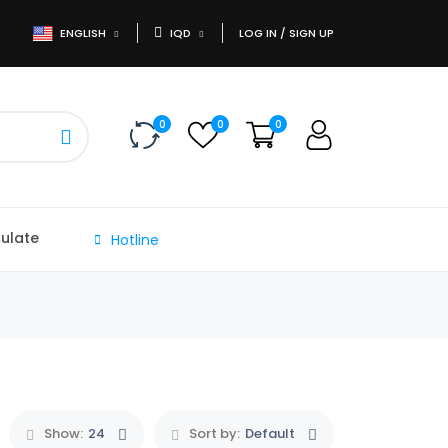
ENGLISH
IQD
LOG IN / SIGN UP
0
0
0
+9647700344483
ulate
Hotline
Show:
24
Sort by:
Default