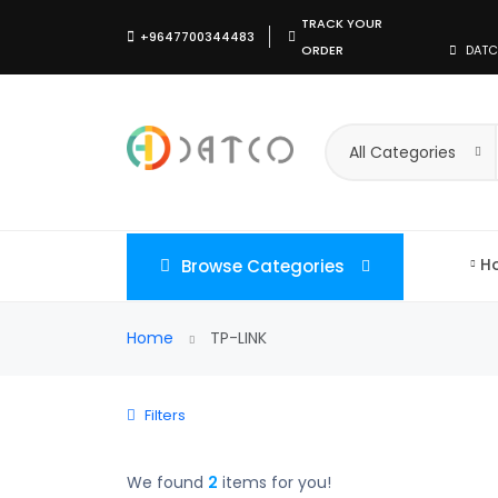
TRACK YOUR
+9647700344483
ORDER
All Categories
H
Browse Categories
Home
TP-LINK
Filters
We found
2
items for you!