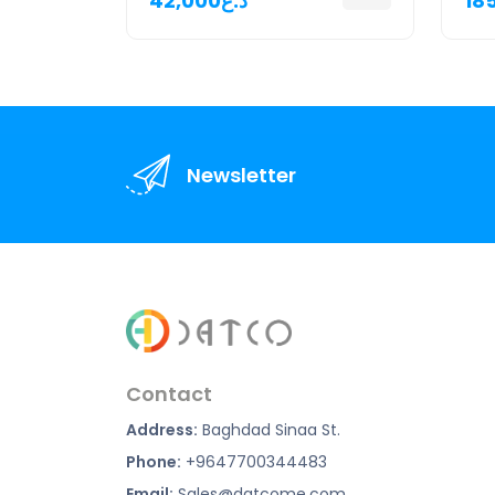
42,000د.ع
Newsletter
Contact
Address:
Baghdad Sinaa St.
Phone:
+9647700344483
Email:
Sales@datcome.com