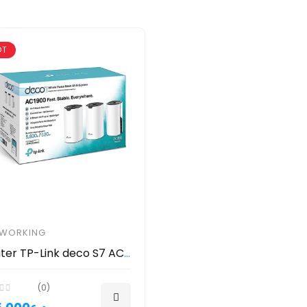
OT
TWORKING
Router TP-Link deco S7 AC1900 - راوتر تي بي لينك ديكو 3 قطع
(0)