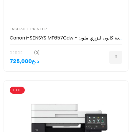
LASERJET PRINTER
Canon i-SENSYS MF657Cdw - طابعة كانون ليزري ملون
(0)
725,000د.ع
HOT